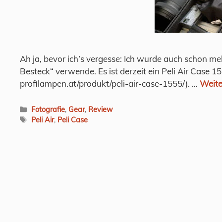
Ah ja, bevor ich’s vergesse: Ich wurde auch schon me
Besteck“ verwende. Es ist derzeit ein Peli Air Case 
profilampen.at/produkt/peli-air-case-1555/). …
Weite
Kategorien
Fotografie
,
Gear
,
Review
Schlagwörter
Peli Air
,
Peli Case