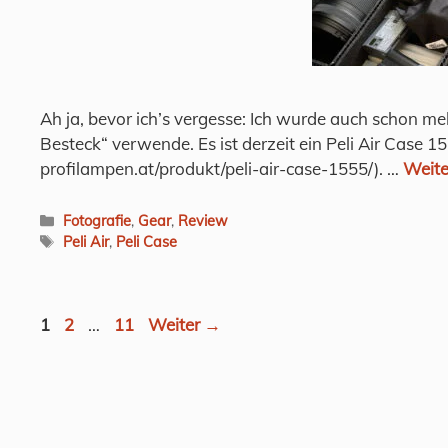
Ah ja, bevor ich’s vergesse: Ich wurde auch schon me
Besteck“ verwende. Es ist derzeit ein Peli Air Case 
profilampen.at/produkt/peli-air-case-1555/). …
Weite
Kategorien
Fotografie
,
Gear
,
Review
Schlagwörter
Peli Air
,
Peli Case
Seite
Seite
Seite
1
2
…
11
Weiter
→