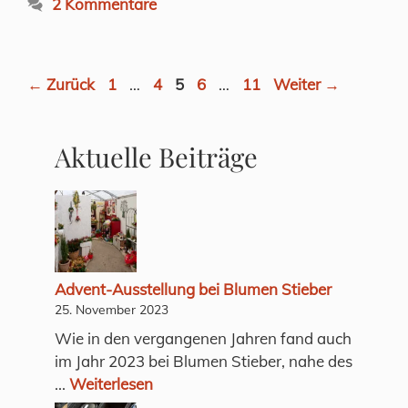
2 Kommentare
Seite
Seite
Seite
Seite
Seite
←
Zurück
1
…
4
5
6
…
11
Weiter
→
Aktuelle Beiträge
Advent-Ausstellung bei Blumen Stieber
25. November 2023
Wie in den vergangenen Jahren fand auch
im Jahr 2023 bei Blumen Stieber, nahe des
...
Weiterlesen