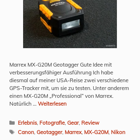
Marrex MX-G20M Geotagger Gute Idee mit
verbesserungsfähiger Ausführung Ich habe
diesmal auf meiner USA-Reise zwei verschiedene
GPS-Tracker mit, um sie zu testen. Unter anderem
einen MX-G20M „Professional“ von Marrex.
Natürlich …
Weiterlesen
Kategorien
Erlebnis
,
Fotografie
,
Gear
,
Review
Schlagwörter
Canon
,
Geotagger
,
Marrex
,
MX-G20M
,
Nikon