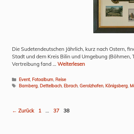
Die Sudetendeutschen Jährlich, kurz nach Ostern, fin
Stadt und dem Kreis Bilin und Umgebung (Böhmen, T
Vertreibung fand …
Weiterlesen
Kategorien
Event
,
Fotoalbum
,
Reise
Schlagwörter
Bamberg
,
Dettelbach
,
Ebrach
,
Gerolzhofen
,
Königsberg
,
M
Seite
Seite
Seite
←
Zurück
1
…
37
38