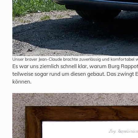
Unser braver Jean-Claude brachte zuverlässig und komfortabel w
Es war uns ziemlich schnell klar, warum Burg Rappot
teilweise sogar rund um diesen gebaut. Das zwingt E
können.