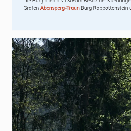
Die Burg blieb bis 1305 im Besitz der Kuenringe
Grafen
Abensperg-Traun
Burg Rappottenstein u