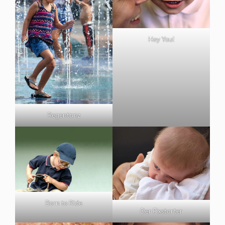
Hey You!
Regentanz
Born to Ride
Der Fixstarter