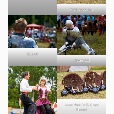
Früh übt sich…
Goliath
Aber jetzt!
Lasst Wein in Strömen
fließen!